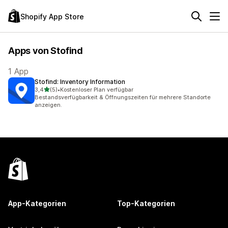
Shopify App Store
Apps von Stofind
1 App
Stofind: Inventory Information
von 5 Sternen
3,4
(5)
•
Kostenloser Plan verfügbar
5 Rezensionen insgesamt
Bestandsverfügbarkeit & Öffnungszeiten für mehrere Standorte
anzeigen.
App-Kategorien
Top-Kategorien