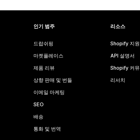
인기 범주
리소스
드랍쉬핑
Shopify 지
마켓플레이스
API 설명서
제품 리뷰
Shopify 커
상향 판매 및 번들
리서치
이메일 마케팅
SEO
배송
통화 및 번역