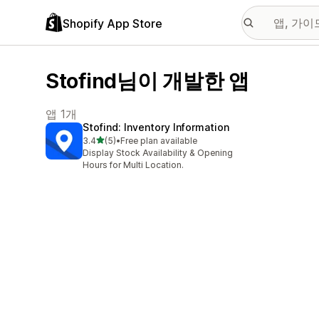
Shopify App Store
Stofind님이 개발한 앱
앱 1개
Stofind: Inventory Information
별 5개 중
3.4
(5)
•
Free plan available
총 리뷰 5개
Display Stock Availability & Opening
Hours for Multi Location.