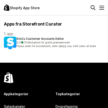
Shopify App Store
Apps fra Storefront Curator
1 app
StoCu Customer Accounts Editor
ud af 5 stjerner
5,0
(1)
•
Mulighed for gratis prøveperiode
1 anmeldelser i alt
Tilpas sider for kundekonti, eller opbyg nye, helt uden at kode.
Appkategorier
Topkategorier
Salgskanaler
Dropshipping