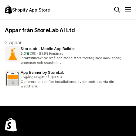
Shopify App Store
Appar från StoreLab AI Ltd
2 appar
StoreLab ‑ Mobile App Builder
av 5 stjärnor
5,0
(35)
•
$1,999/månad
35 recensioner totalt
Intäktstillväxt för små och medelstora företag med mobilappar,
annonser och coachning.
App Banner by StoreLab
Engångsavgift på $9.99
Generera enkelt fler installationer av din mobilapp via din
webbtrafik