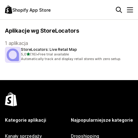
Shopify App Store
Aplikacje wg StoreLocators
1 aplikacja
StoreLocators: Live Retail Map
na 5 gwiazdek
5,0
(16)
•
Free trial available
Łączna liczba recenzji: 16
Automatically track and display retail stores with zero setup.
Kategorie aplikacji
Najpopularniejsze kategorie
Kanały sprzedaży
Dropshipping