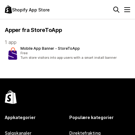
Shopify App Store
Apper fra StoreToApp
1 app
Mobile App Banner ‑ StoreToApp
Free
Turn store visitors into app users with a smart install banner
Appkategorier
Populære kategorier
Salgskanaler
Direktefrakting