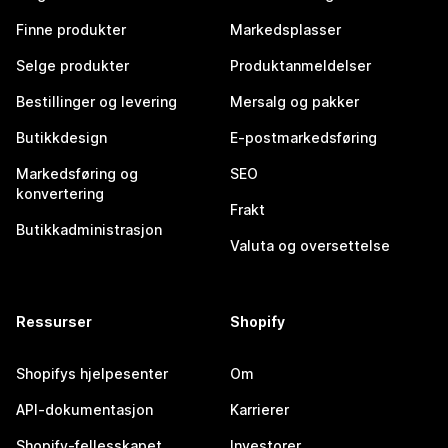
Finne produkter
Markedsplasser
Selge produkter
Produktanmeldelser
Bestillinger og levering
Mersalg og pakker
Butikkdesign
E-postmarkedsføring
Markedsføring og
SEO
konvertering
Frakt
Butikkadministrasjon
Valuta og oversettelse
Ressurser
Shopify
Shopifys hjelpesenter
Om
API-dokumentasjon
Karrierer
Shopify-fellesskapet
Investorer