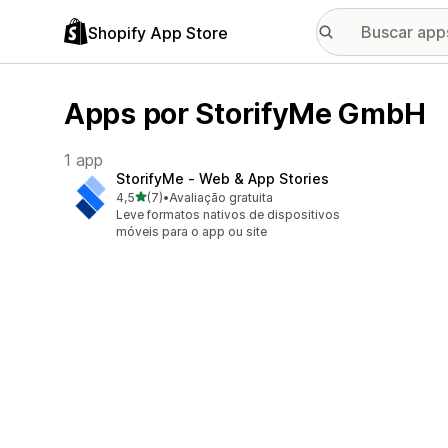
Shopify App Store
Apps por StorifyMe GmbH
1 app
StorifyMe ‑ Web & App Stories
de 5 estrelas
4,5
(7)
•
Avaliação gratuita
7 avaliações ao todo
Leve formatos nativos de dispositivos
móveis para o app ou site