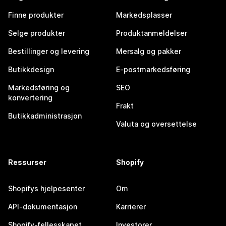
Finne produkter
Markedsplasser
Selge produkter
Produktanmeldelser
Bestillinger og levering
Mersalg og pakker
Butikkdesign
E-postmarkedsføring
Markedsføring og
SEO
konvertering
Frakt
Butikkadministrasjon
Valuta og oversettelse
Ressurser
Shopify
Shopifys hjelpesenter
Om
API-dokumentasjon
Karrierer
Shopify-fellesskapet
Investorer