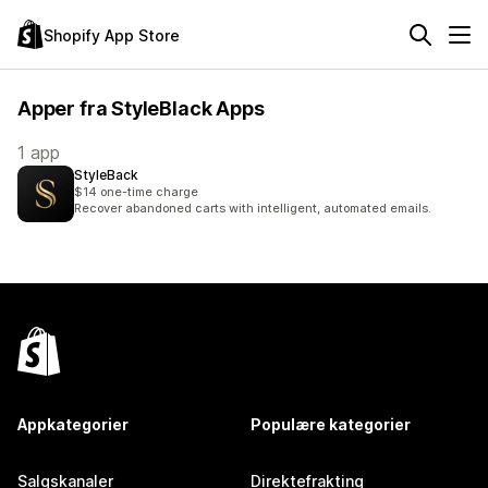
Shopify App Store
Apper fra StyleBlack Apps
1 app
StyleBack
$14 one-time charge
Recover abandoned carts with intelligent, automated emails.
Appkategorier
Populære kategorier
Salgskanaler
Direktefrakting