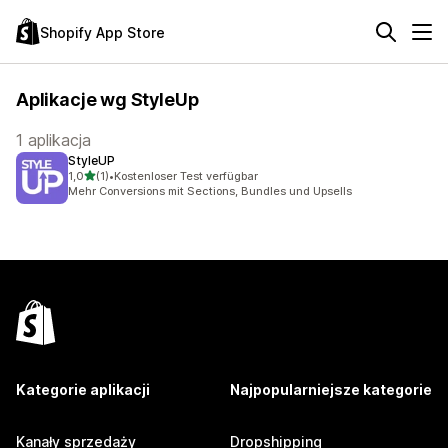
Shopify App Store
Aplikacje wg StyleUp
1 aplikacja
StyleUP
na 5 gwiazdek
1,0
(1)
•
Kostenloser Test verfügbar
Łączna liczba recenzji: 1
Mehr Conversions mit Sections, Bundles und Upsells
Kategorie aplikacji
Najpopularniejsze kategorie
Kanały sprzedaży
Dropshipping