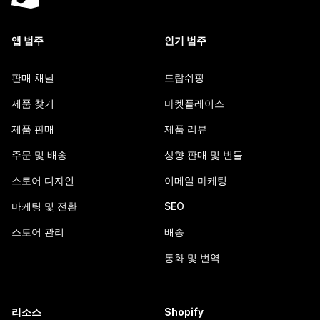
앱 범주
인기 범주
판매 채널
드랍쉬핑
제품 찾기
마켓플레이스
제품 판매
제품 리뷰
주문 및 배송
상향 판매 및 번들
스토어 디자인
이메일 마케팅
마케팅 및 전환
SEO
스토어 관리
배송
통화 및 번역
리소스
Shopify