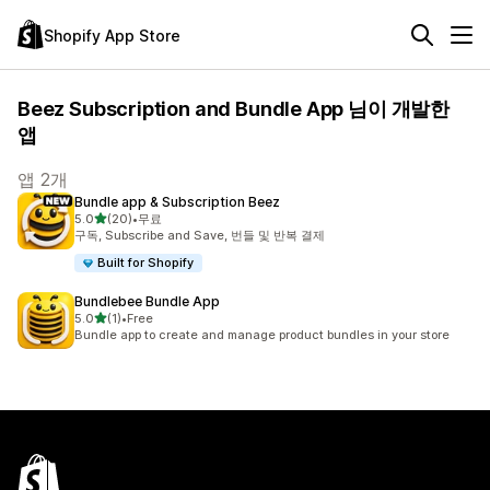
Shopify App Store
Beez Subscription and Bundle App 님이 개발한
앱
앱 2개
Bundle app & Subscription Beez
별 5개 중
5.0
(20)
•
무료
총 리뷰 20개
구독, Subscribe and Save, 번들 및 반복 결제
Built for Shopify
Bundlebee Bundle App
별 5개 중
5.0
(1)
•
Free
총 리뷰 1개
Bundle app to create and manage product bundles in your store