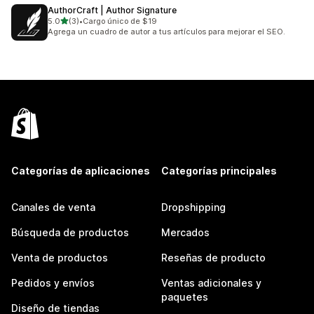
AuthorCraft | Author Signature
de 5 estrellas
5.0
(3)
•
Cargo único de $19
3 reseñas en total
Agrega un cuadro de autor a tus artículos para mejorar el SEO.
Categorías de aplicaciones
Categorías principales
Canales de venta
Dropshipping
Búsqueda de productos
Mercados
Venta de productos
Reseñas de producto
Pedidos y envíos
Ventas adicionales y
paquetes
Diseño de tiendas