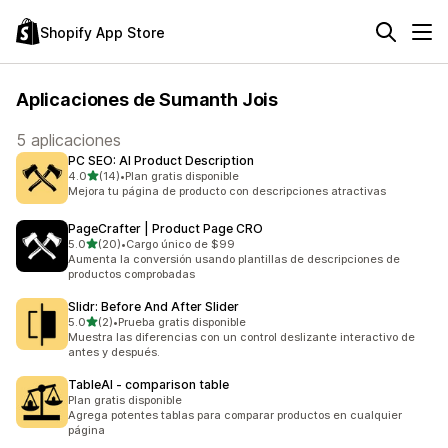
Shopify App Store
Aplicaciones de Sumanth Jois
5 aplicaciones
PC SEO: AI Product Description
de 5 estrellas
4.0
(14)
•
Plan gratis disponible
14 reseñas en total
Mejora tu página de producto con descripciones atractivas
PageCrafter | Product Page CRO
de 5 estrellas
5.0
(20)
•
Cargo único de $99
20 reseñas en total
Aumenta la conversión usando plantillas de descripciones de
productos comprobadas
Slidr: Before And After Slider
de 5 estrellas
5.0
(2)
•
Prueba gratis disponible
2 reseñas en total
Muestra las diferencias con un control deslizante interactivo de
antes y después.
TableAI ‑ comparison table
Plan gratis disponible
Agrega potentes tablas para comparar productos en cualquier
página