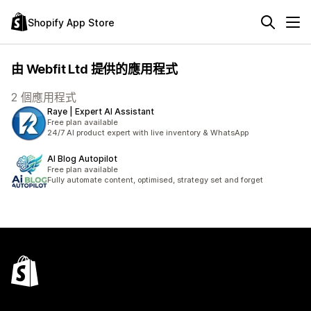
Shopify App Store
由 Webfit Ltd 提供的應用程式
2 個應用程式
Raye | Expert AI Assistant
Free plan available
24/7 AI product expert with live inventory & WhatsApp
AI Blog Autopilot
Free plan available
Fully automate content, optimised, strategy set and forget