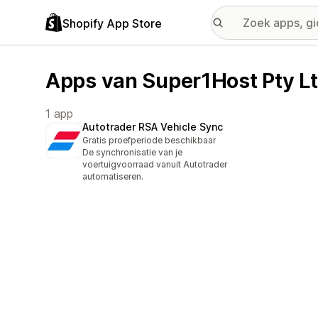
Shopify App Store
Apps van Super1Host Pty L
1 app
Autotrader RSA Vehicle Sync
Gratis proefperiode beschikbaar
De synchronisatie van je
voertuigvoorraad vanuit Autotrader
automatiseren.