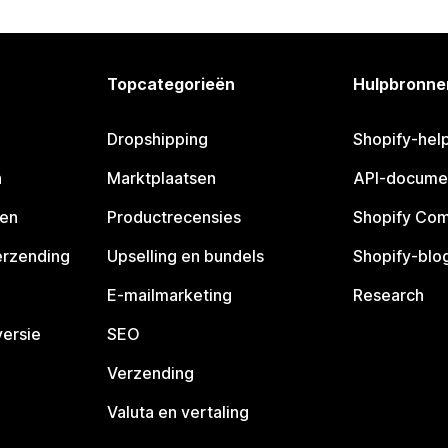
Topcategorieën
Hulpbronne
Dropshipping
Shopify-hel
n
Marktplaatsen
API-docume
pen
Productrecensies
Shopify Co
erzending
Upselling en bundels
Shopify-blo
E-mailmarketing
Research
ersie
SEO
Verzending
Valuta en vertaling