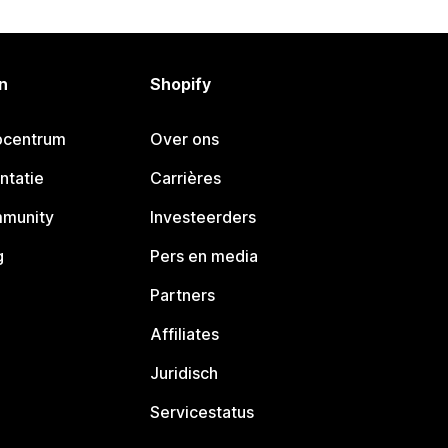
n
Shopify
pcentrum
Over ons
ntatie
Carrières
mmunity
Investeerders
g
Pers en media
Partners
Affiliates
Juridisch
Servicestatus