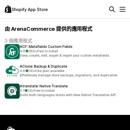
Shopify App Store
由 ArenaCommerce 提供的應用程式
3 個應用程式
ACF: Metafields Custom Fields
滿分 5 顆星
4.6
(92)
•
Free to install
共有 92 則評價
View, create, edit, export & import your custom metafields
AClone: Backup & Duplicate
滿分 5 顆星
4.8
(4)
•
Free plan available
共有 4 則評價
Effortlessly manage store backups, migrations, and duplication
Atranslate: Native Translate
滿分 5 顆星
3.7
(3)
•
Free to install
共有 3 則評價
Build multi-languages stores with New Native Translation API