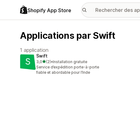
Shopify App Store
Applications par Swift
1 application
Swift
étoile(s) sur 5
3,0
(2)
•
Installation gratuite
2 avis au total
Service d’expédition porte-à-porte
fiable et abordable pour l’Inde