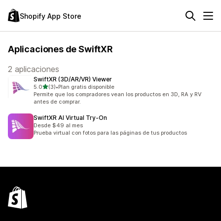
Shopify App Store
Aplicaciones de SwiftXR
2 aplicaciones
SwiftXR (3D/AR/VR) Viewer
de 5 estrellas
5.0
(3)
•
Plan gratis disponible
3 reseñas en total
Permite que los compradores vean los productos en 3D, RA y RV
antes de comprar.
SwiftXR AI Virtual Try‑On
Desde $49 al mes
Prueba virtual con fotos para las páginas de tus productos