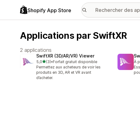
Shopify App Store
Applications par SwiftXR
2 applications
SwiftXR (3D/AR/VR) Viewer
Sw
étoile(s) sur 5
5,0
(3)
•
Forfait gratuit disponible
À p
3 avis au total
Permettez aux acheteurs de voir les
Ess
produits en 3D, AR et VR avant
pou
d’acheter.