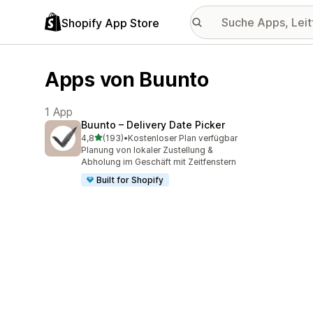
Shopify App Store
Apps von Buunto
1 App
Buunto – Delivery Date Picker
von 5 Sternen
4,8
(193)
•
Kostenloser Plan verfügbar
193 Rezensionen insgesamt
Planung von lokaler Zustellung &
Abholung im Geschäft mit Zeitfenstern
Built for Shopify