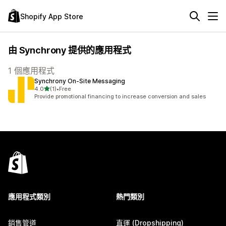
Shopify App Store
由 Synchrony 提供的應用程式
1 個應用程式
Synchrony On‑Site Messaging
滿分 5 顆星
4.0
(1)
•
Free
共有 1 則評價
Provide promotional financing to increase conversion and sales
應用程式類別
熱門類別
銷售管道
直運 (Dropshipping)