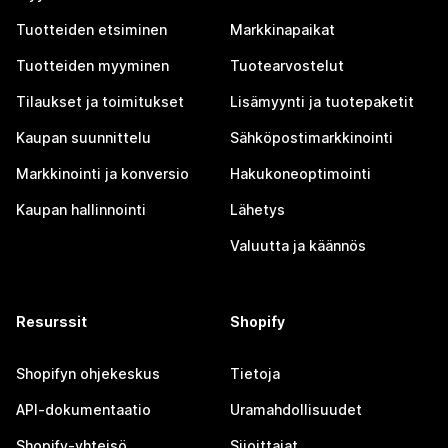
Tuotteiden etsiminen
Markkinapaikat
Tuotteiden myyminen
Tuotearvostelut
Tilaukset ja toimitukset
Lisämyynti ja tuotepaketit
Kaupan suunnittelu
Sähköpostimarkkinointi
Markkinointi ja konversio
Hakukoneoptimointi
Kaupan hallinnointi
Lähetys
Valuutta ja käännös
Resurssit
Shopify
Shopifyn ohjekeskus
Tietoja
API-dokumentaatio
Uramahdollisuudet
Shopify-yhteisö
Sijoittajat