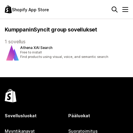
Shopify App Store
KumppaninSyncit group sovellukset
1 sovellus
Athena XAI Search
Free to install
Find products using visual, voice, and semantic search
Sovellusluokat
Pääluokat
Myyntikanavat
Suoratoimitus