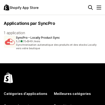
Shopify App Store
Applications par SyncPro
1 application
SyncPro – Locally Product Sync
étoile(s) sur 5
5,0
(1)
•
$49 /mois
1 avis au total
Synchronisation automatique des produits et des stocks Locally
vers votre boutique
Catégories d’applications
Meilleures catégories