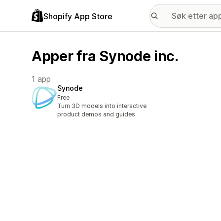
Shopify App Store
Apper fra Synode inc.
1 app
Synode
Free
Turn 3D models into interactive
product demos and guides