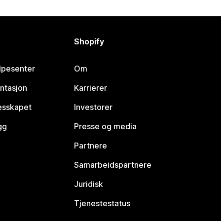
Shopify
lpesenter
Om
ntasjon
Karrierer
lesskapet
Investorer
gg
Presse og media
Partnere
Samarbeidspartnere
Juridisk
Tjenestestatus