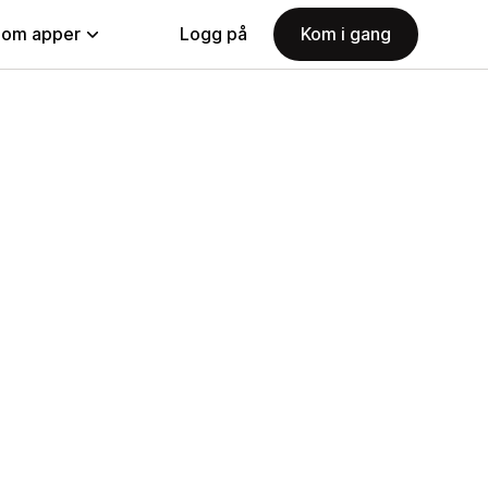
nom apper
Logg på
Kom i gang