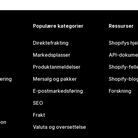
Populære kategorier
Ressurser
Direktefrakting
Shopifys hje
Markedsplasser
API-dokume
Produktanmeldelser
Shopify-fel
vering
Mersalg og pakker
Shopify-blo
E-postmarkedsføring
Forskning
SEO
Frakt
jon
Valuta og oversettelse