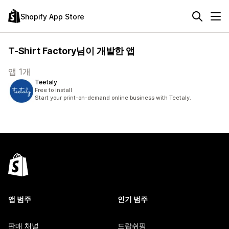
Shopify App Store
T-Shirt Factory님이 개발한 앱
앱 1개
Teetaly
Free to install
Start your print-on-demand online business with Teetaly.
앱 범주
인기 범주
판매 채널
드랍쉬핑