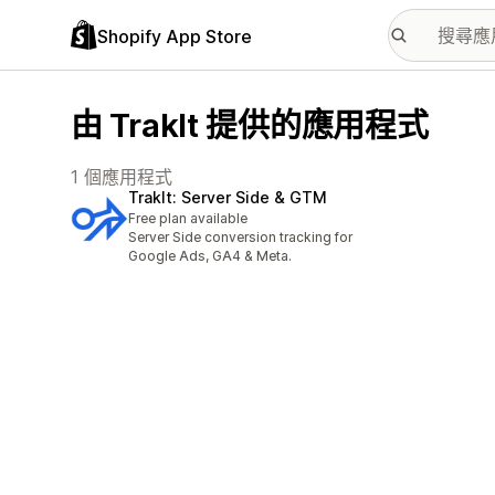
Shopify App Store
由 TrakIt 提供的應用程式
1 個應用程式
TrakIt: Server Side & GTM
Free plan available
Server Side conversion tracking for
Google Ads, GA4 & Meta.