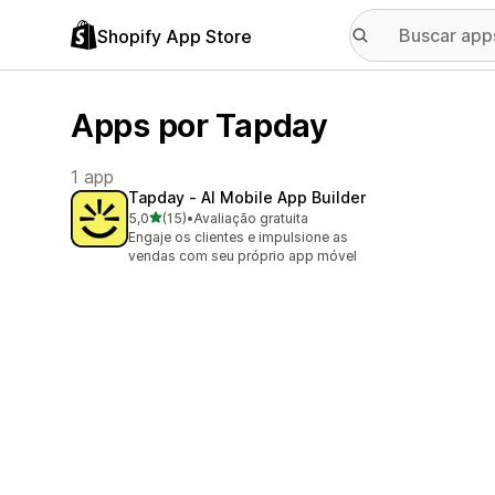
Shopify App Store
Apps por Tapday
1 app
Tapday ‑ AI Mobile App Builder
de 5 estrelas
5,0
(15)
•
Avaliação gratuita
15 avaliações ao todo
Engaje os clientes e impulsione as
vendas com seu próprio app móvel