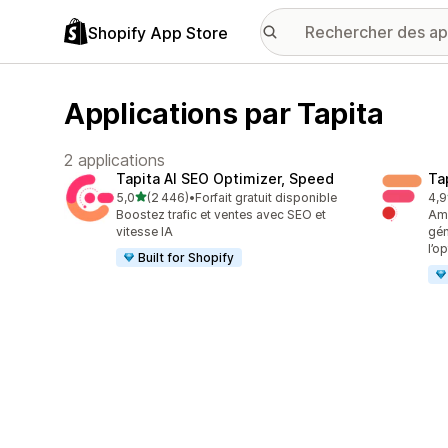
Shopify App Store
Applications par Tapita
2 applications
Tapita AI SEO Optimizer, Speed
Ta
étoile(s) sur 5
5,0
(2 446)
•
Forfait gratuit disponible
4,9
2446 avis au total
449
Boostez trafic et ventes avec SEO et
Amé
vitesse IA
gén
l’o
Built for Shopify