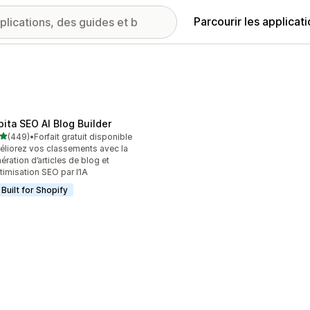
Parcourir les applicat
pita SEO AI Blog Builder
étoile(s) sur 5
(449)
•
Forfait gratuit disponible
 avis au total
liorez vos classements avec la
ération d’articles de blog et
ptimisation SEO par l’IA
Built for Shopify