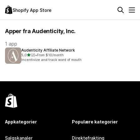
Shopify App Store
Apper fra Audenticity, Inc.
1 app
Audenticity Affiliate Network
av 5 stjerner
5,0
(2)
•
From $10/month
Totalt 2 omtaler
Incentivize and track word of mouth
Appkategorier
Populære kategorier
Salgskanaler
Direktefrakting