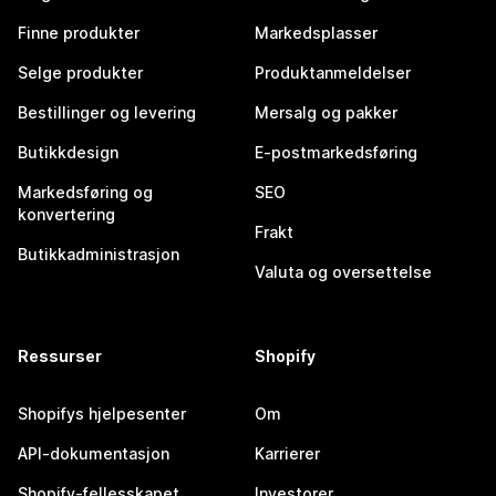
Finne produkter
Markedsplasser
Selge produkter
Produktanmeldelser
Bestillinger og levering
Mersalg og pakker
Butikkdesign
E-postmarkedsføring
Markedsføring og
SEO
konvertering
Frakt
Butikkadministrasjon
Valuta og oversettelse
Ressurser
Shopify
Shopifys hjelpesenter
Om
API-dokumentasjon
Karrierer
Shopify-fellesskapet
Investorer