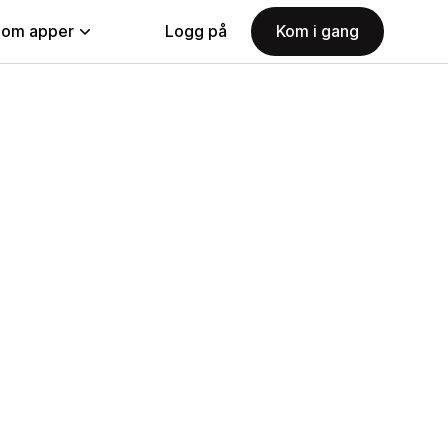
nom apper
Logg på
Kom i gang