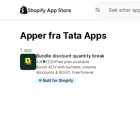
Shopify App Store
Apper fra Tata Apps
1 app
Bundle discount quantity break
av 5 stjerner
4,6
(22)
•
Free plan available
Totalt 22 omtaler
Boost AOV with bundles, volume
discounts & BOGO. Free forever.
Built for Shopify