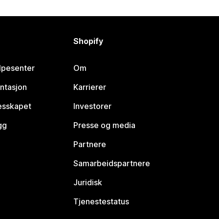
Shopify
lpesenter
Om
ntasjon
Karrierer
lesskapet
Investorer
gg
Presse og media
Partnere
Samarbeidspartnere
Juridisk
Tjenestestatus