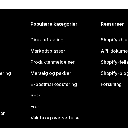
Populære kategorier
Ressurser
Direktefrakting
Shopifys hje
Markedsplasser
API-dokume
Produktanmeldelser
Shopify-fel
vering
Mersalg og pakker
Shopify-blo
E-postmarkedsføring
Forskning
SEO
Frakt
jon
Valuta og oversettelse