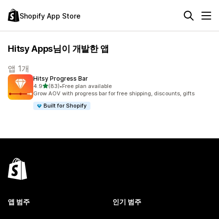
Shopify App Store
Hitsy Apps님이 개발한 앱
앱 1개
Hitsy Progress Bar
별 5개 중
4.9
(83)
•
Free plan available
총 리뷰 83개
Grow AOV with progress bar for free shipping, discounts, gifts
Built for Shopify
앱 범주
인기 범주