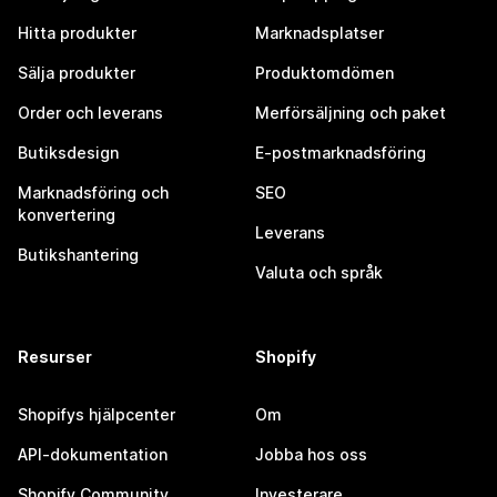
Hitta produkter
Marknadsplatser
Sälja produkter
Produktomdömen
Order och leverans
Merförsäljning och paket
Butiksdesign
E-postmarknadsföring
Marknadsföring och
SEO
konvertering
Leverans
Butikshantering
Valuta och språk
Resurser
Shopify
Shopifys hjälpcenter
Om
API-dokumentation
Jobba hos oss
Shopify Community
Investerare