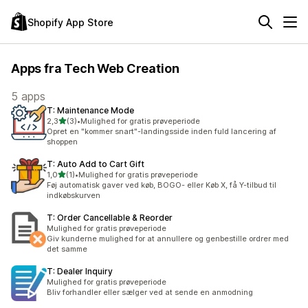
Shopify App Store
Apps fra Tech Web Creation
5 apps
T: Maintenance Mode
ud af 5 stjerner
2,3
(3)
•
Mulighed for gratis prøveperiode
3 anmeldelser i alt
Opret en "kommer snart"-landingsside inden fuld lancering af
shoppen
T: Auto Add to Cart Gift
ud af 5 stjerner
1,0
(1)
•
Mulighed for gratis prøveperiode
1 anmeldelser i alt
Føj automatisk gaver ved køb, BOGO- eller Køb X, få Y-tilbud til
indkøbskurven
T: Order Cancellable & Reorder
Mulighed for gratis prøveperiode
Giv kunderne mulighed for at annullere og genbestille ordrer med
det samme
T: Dealer Inquiry
Mulighed for gratis prøveperiode
Bliv forhandler eller sælger ved at sende en anmodning