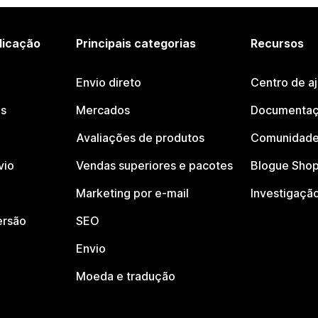
licação
Principais categorias
Recursos
Envio direto
Centro de a
os
Mercados
Documentaç
Avaliações de produtos
Comunidade
vio
Vendas superiores e pacotes
Blogue Shop
Marketing por e-mail
Investigaçã
ersão
SEO
Envio
Moeda e tradução