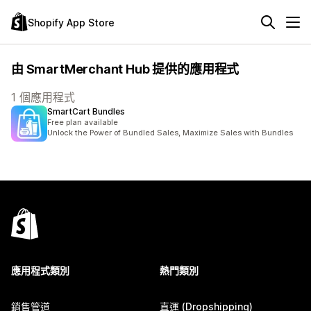
Shopify App Store
由 SmartMerchant Hub 提供的應用程式
1 個應用程式
SmartCart Bundles
Free plan available
Unlock the Power of Bundled Sales, Maximize Sales with Bundles
應用程式類別
熱門類別
銷售管道
直運 (Dropshipping)