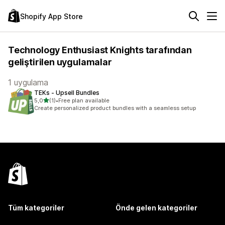
Shopify App Store
Technology Enthusiast Knights tarafından
geliştirilen uygulamalar
1 uygulama
TEKs ‑ Upsell Bundles
5 yıldız üzerinden
5,0
(1)
•
Free plan available
toplam 1 değerlendirme
Create personalized product bundles with a seamless setup
Tüm kategoriler
Önde gelen kategoriler