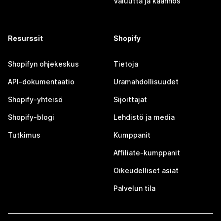
Valuutta ja käännös
Resurssit
Shopify
Shopifyn ohjekeskus
Tietoja
API-dokumentaatio
Uramahdollisuudet
Shopify-yhteisö
Sijoittajat
Shopify-blogi
Lehdistö ja media
Tutkimus
Kumppanit
Affiliate-kumppanit
Oikeudelliset asiat
Palvelun tila