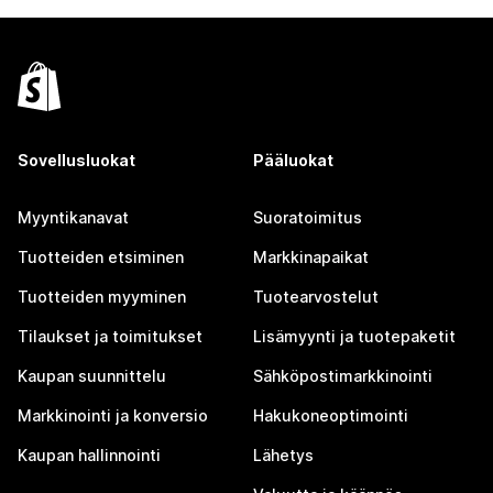
Sovellusluokat
Pääluokat
Myyntikanavat
Suoratoimitus
Tuotteiden etsiminen
Markkinapaikat
Tuotteiden myyminen
Tuotearvostelut
Tilaukset ja toimitukset
Lisämyynti ja tuotepaketit
Kaupan suunnittelu
Sähköpostimarkkinointi
Markkinointi ja konversio
Hakukoneoptimointi
Kaupan hallinnointi
Lähetys