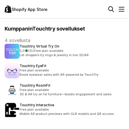
Shopify App Store
KumppaninTouchtry sovellukset
4 sovellusta
Touchtry Virtual Try On
/ 5 tähteä
5,0
(3)
•
Free plan available
3 arvostelua yhteensä
Let shoppers try rings & jewelry in live 3D/AR
Touchtry EyeFit
Free plan available
Boost eyewear sales with AR-powered by TouchTry
Touchtry RoomFit
Free plan available
3D & AR try-on for furniture—boosts engagement and sales
Touchtry Interactive
Free plan available
Mobile AR product previews with GLB models and QR access