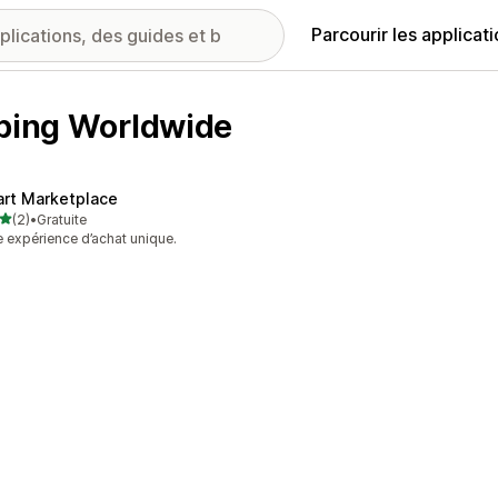
Parcourir les applicat
pping Worldwide
art Marketplace
étoile(s) sur 5
(2)
•
Gratuite
vis au total
 expérience d’achat unique.