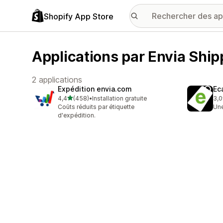
Shopify App Store
Applications par Envia Shi
2 applications
Expédition envia.com
Ec
étoile(s) sur 5
4,4
(458)
•
Installation gratuite
3,0
458 avis au total
2 a
Coûts réduits par étiquette
Une
d'expédition.