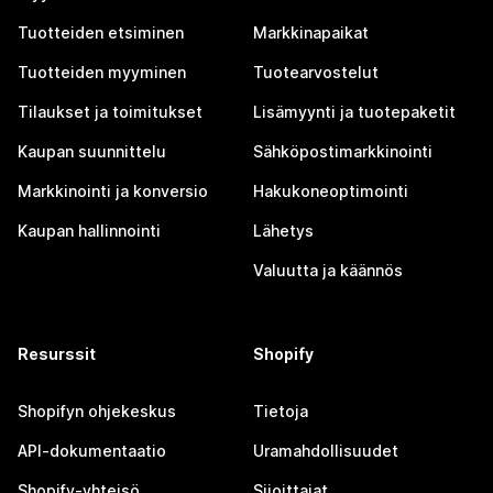
Tuotteiden etsiminen
Markkinapaikat
Tuotteiden myyminen
Tuotearvostelut
Tilaukset ja toimitukset
Lisämyynti ja tuotepaketit
Kaupan suunnittelu
Sähköpostimarkkinointi
Markkinointi ja konversio
Hakukoneoptimointi
Kaupan hallinnointi
Lähetys
Valuutta ja käännös
Resurssit
Shopify
Shopifyn ohjekeskus
Tietoja
API-dokumentaatio
Uramahdollisuudet
Shopify-yhteisö
Sijoittajat