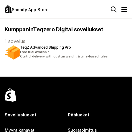
Shopify App Store
KumppaninTeqzero Digital sovellukset
1 sovellus
TeqZ Advanced Shipping Pro
Free trial available
Control delivery with custom weight & time-based rules.
Sovellusluokat
Pääluokat
Myyntikanavat
Suoratoimitus