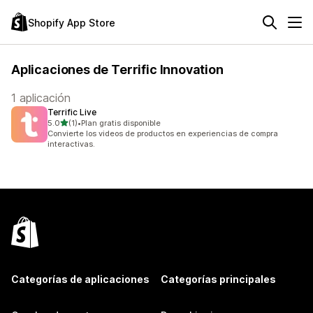
Shopify App Store
Aplicaciones de Terrific Innovation
1 aplicación
Terrific Live
de 5 estrellas
5.0
(1)
•
Plan gratis disponible
1 reseñas en total
Convierte los videos de productos en experiencias de compra
interactivas.
Categorías de aplicaciones
Categorías principales