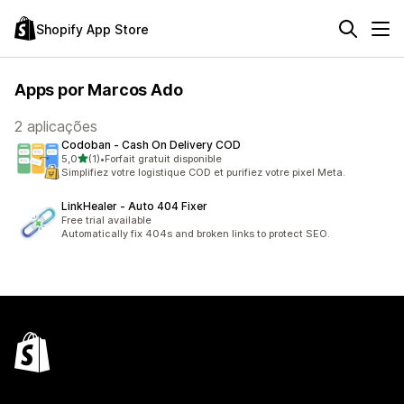
Shopify App Store
Apps por Marcos Ado
2 aplicações
Codoban ‑ Cash On Delivery COD
de 5 estrelas
5,0
(1)
•
Forfait gratuit disponible
1 total de avaliações
Simplifiez votre logistique COD et purifiez votre pixel Meta.
LinkHealer ‑ Auto 404 Fixer
Free trial available
Automatically fix 404s and broken links to protect SEO.