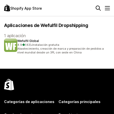
Shopify App Store
Aplicaciones de Wefulfil Dropshipping
1 aplicación
Wefulfil Global
de 5 estrellas
4.9
(43)
•
Instalación gratuita
43 reseñas en total
Abastecimiento, creación de marca y preparación de pedidos a
nivel mundial desde un 3PL con sede en China
Categorías de aplicaciones
Categorías principales