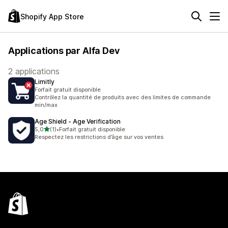
Shopify App Store
Applications par Alfa Dev
2 applications
Limitly
Forfait gratuit disponible
Contrôlez la quantité de produits avec des limites de commande
min/max
Age Shield ‑ Age Verification
étoile(s) sur 5
5,0
(1)
•
Forfait gratuit disponible
1 avis au total
Respectez les restrictions d’âge sur vos ventes