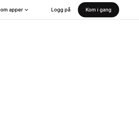
nom apper
Logg på
Kom i gang