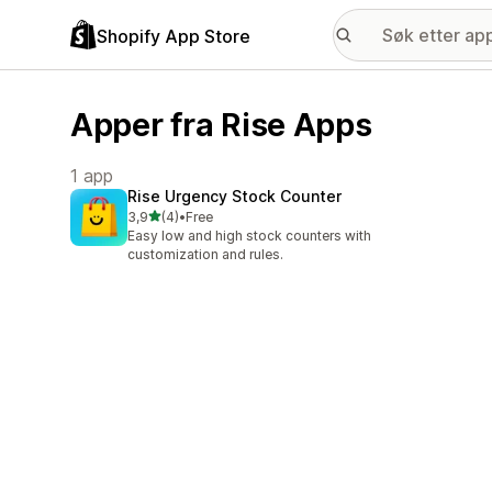
Shopify App Store
Apper fra Rise Apps
1 app
Rise Urgency Stock Counter
av 5 stjerner
3,9
(4)
•
Free
Totalt 4 omtaler
Easy low and high stock counters with
customization and rules.