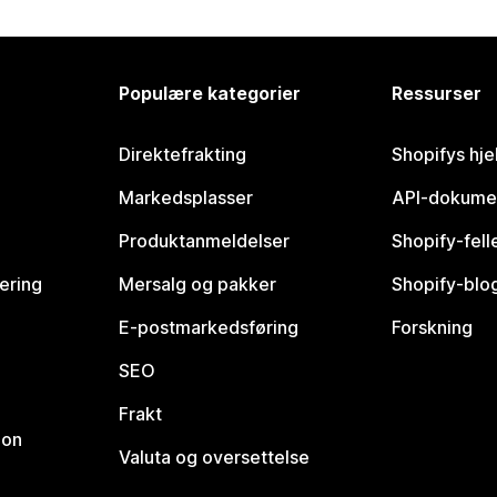
Populære kategorier
Ressurser
Direktefrakting
Shopifys hje
Markedsplasser
API-dokume
Produktanmeldelser
Shopify-fel
vering
Mersalg og pakker
Shopify-blo
E-postmarkedsføring
Forskning
SEO
Frakt
jon
Valuta og oversettelse