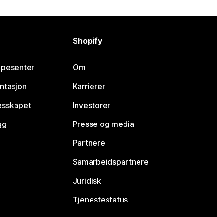
Shopify
lpesenter
Om
ntasjon
Karrierer
lesskapet
Investorer
gg
Presse og media
Partnere
Samarbeidspartnere
Juridisk
Tjenestestatus