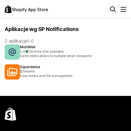
Shopify App Store
Aplikacje wg SP Notifications
2 aplikacje(-i)
MultiMail
na 5 gwiazdek
5,0
(3)
•
Free trial available
Łączna liczba recenzji: 3
Send notifications to multiple email recipients
Squarewise
$7/month
Easy media and file management