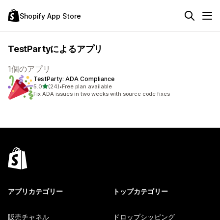
Shopify App Store
TestPartyによるアプリ
1個のアプリ
TestParty: ADA Compliance
5つ星中
5.0
(24)
•
Free plan available
合計レビュー数：24件
Fix ADA issues in two weeks with source code fixes
アプリカテゴリー
トップカテゴリー
販売チャネル
ドロップシッピング