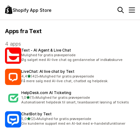
Shopify App Store
Apps fra Text
4 apps
Text ‑ AI Agent & Live Chat
Mulighed for gratis prøveperiode
Øg salget med AI-live chat og gendannelse af indkøbskurve
LiveChat: AI live chat by Text
ud af 5 stjerner
4,4
(42)
•
Mulighed for gratis prøveperiode
42 anmeldelser i alt
Få mere salg med AI-live chat, chatbot og helpdesk.
HelpDesk.com AI Ticketing
ud af 5 stjerner
1,0
(1)
•
Mulighed for gratis prøveperiode
1 anmeldelser i alt
Automatiseret helpdesk til smart, teambaseret løsning af tickets
ChatBot by Text
ud af 5 stjerner
5,0
(2)
•
Mulighed for gratis prøveperiode
2 anmeldelser i alt
Giv kunderne support med en AI-bot med e-handelsfunktioner