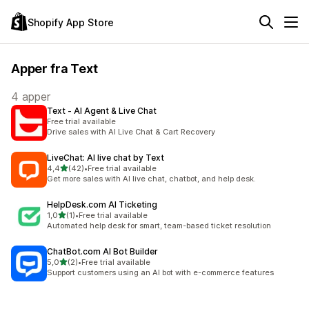
Shopify App Store
Apper fra Text
4 apper
Text ‑ AI Agent & Live Chat
Free trial available
Drive sales with AI Live Chat & Cart Recovery
LiveChat: AI live chat by Text
av 5 stjerner
4,4
(42)
•
Free trial available
Totalt 42 omtaler
Get more sales with AI live chat, chatbot, and help desk.
HelpDesk.com AI Ticketing
av 5 stjerner
1,0
(1)
•
Free trial available
Totalt 1 omtaler
Automated help desk for smart, team-based ticket resolution
ChatBot.com AI Bot Builder
av 5 stjerner
5,0
(2)
•
Free trial available
Totalt 2 omtaler
Support customers using an AI bot with e-commerce features