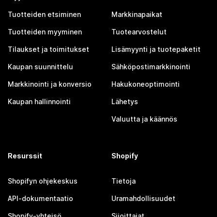
Tuotteiden etsiminen
Markkinapaikat
Tuotteiden myyminen
Tuotearvostelut
Tilaukset ja toimitukset
Lisämyynti ja tuotepaketit
Kaupan suunnittelu
Sähköpostimarkkinointi
Markkinointi ja konversio
Hakukoneoptimointi
Kaupan hallinnointi
Lähetys
Valuutta ja käännös
Resurssit
Shopify
Shopifyn ohjekeskus
Tietoja
API-dokumentaatio
Uramahdollisuudet
Shopify-yhteisö
Sijoittajat