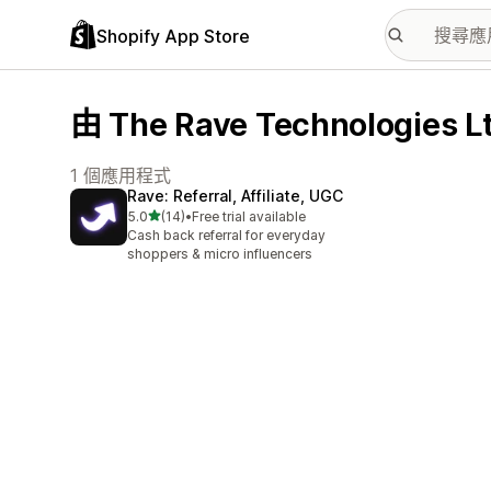
Shopify App Store
由 The Rave Technologi
1 個應用程式
Rave: Referral, Affiliate, UGC
滿分 5 顆星
5.0
(14)
•
Free trial available
共有 14 則評價
Cash back referral for everyday
shoppers & micro influencers