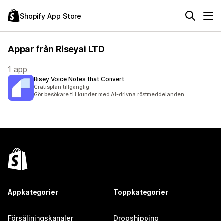
Shopify App Store
Appar från Riseyai LTD
1 app
Risey Voice Notes that Convert
Gratisplan tillgänglig
Gör besökare till kunder med AI-drivna röstmeddelanden
Appkategorier
Toppkategorier
Försäljningskanaler
Dropshipping