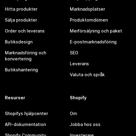
Hitta produkter
Marknadsplatser
Sälja produkter
Produktomdömen
Order och leverans
Merförsäljning och paket
Butiksdesign
E-postmarknadsföring
Marknadsföring och
SEO
konvertering
Leverans
Butikshantering
Valuta och språk
Resurser
Shopify
Shopifys hjälpcenter
Om
API-dokumentation
Jobba hos oss
Shopify Community
Investerare