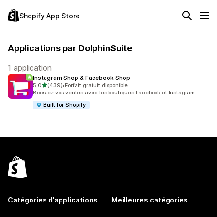
Shopify App Store
Applications par DolphinSuite
1 application
Instagram Shop & Facebook Shop
étoile(s) sur 5
5,0
(439)
•
Forfait gratuit disponible
439 avis au total
Boostez vos ventes avec les boutiques Facebook et Instagram.
Built for Shopify
Catégories d’applications
Meilleures catégories